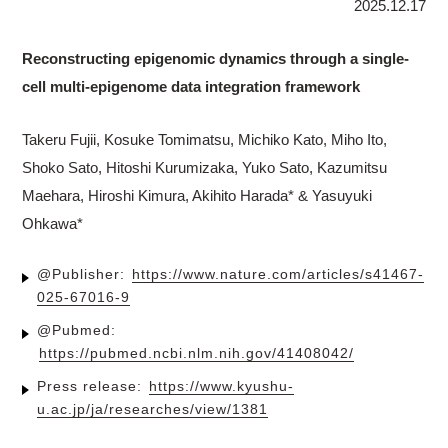
2025.12.17
Reconstructing epigenomic dynamics through a single-
cell multi-epigenome data integration framework
Takeru Fujii, Kosuke Tomimatsu, Michiko Kato, Miho Ito,
Shoko Sato, Hitoshi Kurumizaka, Yuko Sato, Kazumitsu
Maehara, Hiroshi Kimura, Akihito Harada* & Yasuyuki
Ohkawa*
@Publisher:
https://www.nature.com/articles/s41467-
025-67016-9
@Pubmed:
https://pubmed.ncbi.nlm.nih.gov/41408042/
Press release:
https://www.kyushu-
u.ac.jp/ja/researches/view/1381